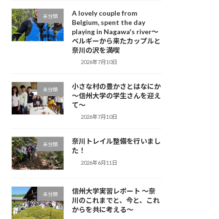
A lovely couple from
未分類
Belgium, spent the day
playing in Nagawa's river～
ベルギーから来たカップルと
奈川の沢を満喫
2026年7月10日
小さな村の豊かさとはなにか
未分類
～信州大学の学生さんを迎え
て～
2026年7月10日
奈川トレイル整備を行いまし
未分類
た！
2026年6月11日
信州大学実習レポート ～奈
未分類
川のこれまでと、今と、これ
からを共に考える～