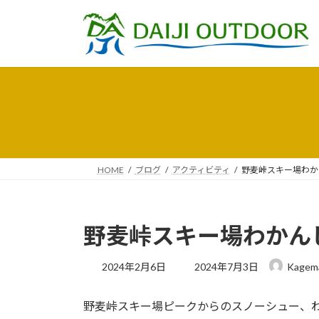
コ
ナ
ン
ビ
テ
ゲ
ン
ー
ツ
シ
へ
ョ
ス
ン
キ
に
ッ
移
プ
動
HOME
ブログ
アクティビティ
野麦峠スキー場わか
野麦峠スキー場わかん
最
2024年2月6日
2024年7月3日
Kagem
終
更
野麦峠スキー場ピークからのスノーシュー、
新