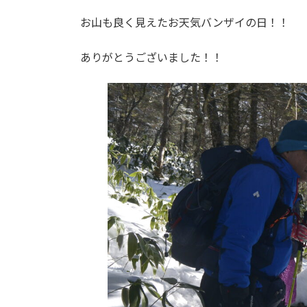
日
時
お山も良く見えたお天気バンザイの日！！
:
ありがとうございました！！