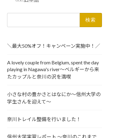
検
索:
＼最大50%オフ！キャンペーン実施中！／
A lovely couple from Belgium, spent the day
playing in Nagawa's river～ベルギーから来
たカップルと奈川の沢を満喫
小さな村の豊かさとはなにか～信州大学の
学生さんを迎えて～
奈川トレイル整備を行いました！
信州大学実習レポート ～奈川のこれまで