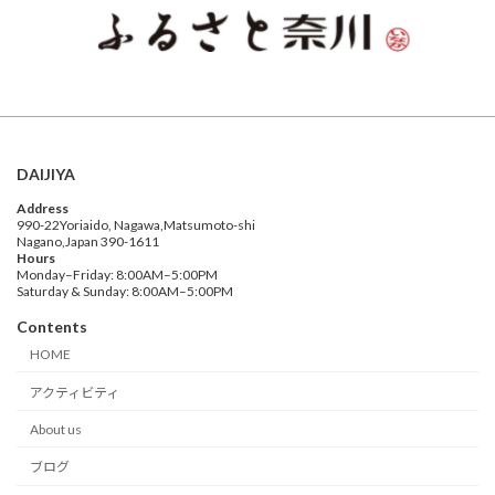
DAIJIYA
Address
990-22Yoriaido, Nagawa,Matsumoto-shi
Nagano,Japan 390-1611
Hours
Monday–Friday: 8:00AM–5:00PM
Saturday & Sunday: 8:00AM–5:00PM
Contents
HOME
アクティビティ
About us
ブログ