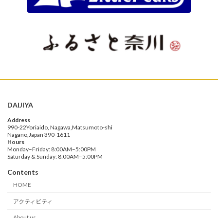
DAIJIYA
Address
990-22Yoriaido, Nagawa,Matsumoto-shi
Nagano,Japan 390-1611
Hours
Monday–Friday: 8:00AM–5:00PM
Saturday & Sunday: 8:00AM–5:00PM
Contents
HOME
アクティビティ
About us